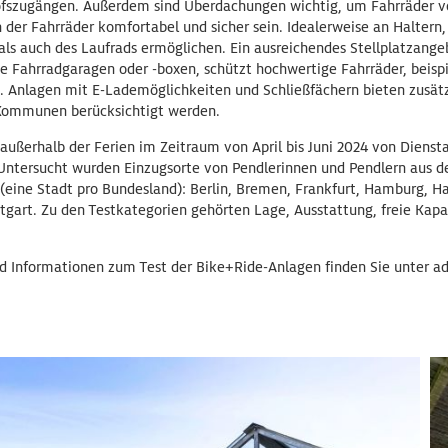
ofszugängen. Außerdem sind Überdachungen wichtig, um Fahrräder vo
 der Fahrräder komfortabel und sicher sein. Idealerweise an Haltern,
ls auch des Laufrads ermöglichen. Ein ausreichendes Stellplatzangeb
e Fahrradgaragen oder -boxen, schützt hochwertige Fahrräder, beispi
. Anlagen mit E-Lademöglichkeiten und Schließfächern bieten zusät
 Kommunen berücksichtigt werden.
ußerhalb der Ferien im Zeitraum von April bis Juni 2024 von Diensta
. Untersucht wurden Einzugsorte von Pendlerinnen und Pendlern aus 
eine Stadt pro Bundesland): Berlin, Bremen, Frankfurt, Hamburg, Han
tgart. Zu den Testkategorien gehörten Lage, Ausstattung, freie Kap
nd Informationen zum Test der Bike+Ride-Anlagen finden Sie unter ad