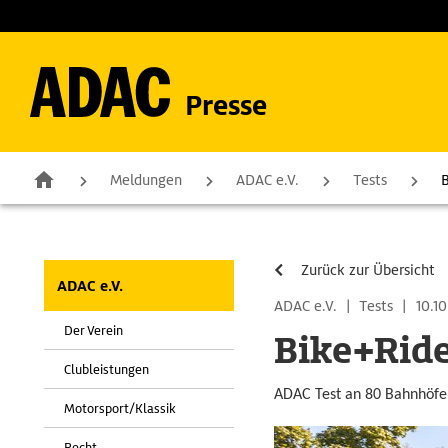
Presse
Meldungen
ADAC e.V.
Tests
B
Zurück zur Übersicht
ADAC e.V.
ADAC e.V.
|
Tests
|
10.10
Der Verein
Bike+Ride
Clubleistungen
ADAC Test an 80 Bahnhöfen:
Motorsport/Klassik
Recht