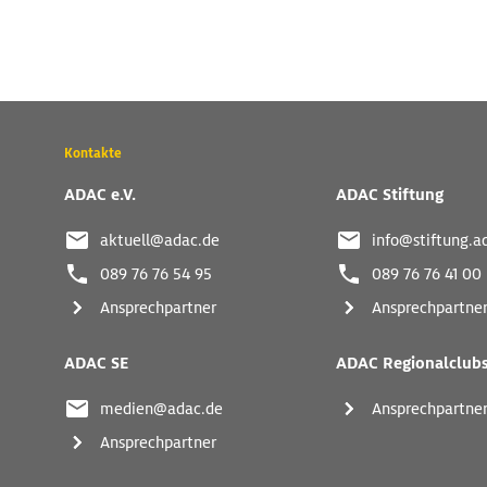
Wichtige
Kontakte
Kontaktadressen
und
ADAC e.V.
ADAC Stiftung
weitere
Links
aktuell@adac.de
info@stiftung.a
089 76 76 54 95
089 76 76 41 00
Ansprechpartner
Ansprechpartne
ADAC SE
ADAC Regionalclub
medien@adac.de
Ansprechpartne
Ansprechpartner