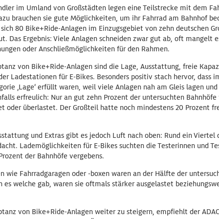
ndler im Umland von Großstädten legen eine Teilstrecke mit dem Fa
azu brauchen sie gute Möglichkeiten, um ihr Fahrrad am Bahnhof be
t sich 80 Bike+Ride-Anlagen im Einzugsgebiet von zehn deutschen G
. Das Ergebnis: Viele Anlagen schneiden zwar gut ab, oft mangelt e
hungen oder Anschließmöglichkeiten für den Rahmen.
ptanz von Bike+Ride-Anlagen sind die Lage, Ausstattung, freie Kapaz
der Ladestationen für E-Bikes. Besonders positiv stach hervor, dass i
orie ‚Lage‘ erfüllt waren, weil viele Anlagen nah am Gleis lagen un
falls erfreulich: Nur an gut zehn Prozent der untersuchten Bahnhöfe
t oder überlastet. Der Großteil hatte noch mindestens 20 Prozent fre
stattung und Extras gibt es jedoch Luft nach oben: Rund ein Viertel
dacht. Lademöglichkeiten für E-Bikes suchten die Testerinnen und Te
 Prozent der Bahnhöfe vergebens.
n wie Fahrradgaragen oder -boxen waren an der Hälfte der untersu
 es welche gab, waren sie oftmals stärker ausgelastet beziehungsw
tanz von Bike+Ride-Anlagen weiter zu steigern, empfiehlt der ADAC