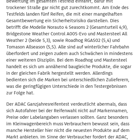
Bewertung im gesamten Testfeld einfährt, dafür mit
trockener Straße gar nicht gut zurechtkommt. Am Ende des
Testfelds landen fünf Reifen, die mit einer mangelhaften
Gesamtbewertung ein Sicherheitsrisiko darstellen. Dies
betrifft die Modelle Norauto 4 Seasons 2 (Gesamturteil 4,9),
Bridgestone Weather Control A005-Evo und Mastersteel All
Weather 2 (beide 5,3), sowie Roadhog RGAS02 (5,4) und
Tomason Allseason (5,5). Alle sind auf winterlicher Fahrbahn
überfordert und zeigen zudem auch Schwächen in mindestens
einer weiteren Disziplin. Bei dem Roadhog und Mastersteel
handelt es sich um annähernd baugleiche Produkte, die sogar
in der gleichen Fabrik hergestellt werden. Allerdings
bedienten sich die Marken bei unterschiedlichen Zulieferern,
was die geringfügigen Unterschiede in den Testergebnissen
zur Folge hat.
Der ADAC Ganzjahresreifentest verdeutlicht abermals, dass
sich Autofahrer bei der Reifenwahl nicht auf Markennamen,
Preise oder Labelangaben verlassen sollten. Ganz besonders
im Kleinwagenbereich muss Verbrauchern bewusst sein, dass
manche Hersteller hier nicht die neuesten Produkte auf dem
Markt anbieten. Im Sinne der Verbraucher fordert der ADAC,