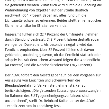
kurz ganz zu schließen oder häufig blinzeln zu müssen, wenn
sie geblendet werden. Zusätzlich wird durch die Blendung die
Wahrnehmung von Objekten auf der Straße deutlich
erschwert: 60,1 Prozent geben an, alles rund um die
Lichtquelle schwer zu erkennen. Beides stellt ein erhebliches
Sicherheitsrisiko im Straßenverkehr dar.
Insgesamt fühlen sich 22,7 Prozent der Umfrageteilnehmer
durch Blendung gestresst, 21,8 Prozent fahren deshalb sogar
weniger bei Dunkelheit. Als besonders negativ wird das
Fernlicht empfunden. Über 82 Prozent fühlen sich davon
geblendet, unabhängig davon, ob das Fernlicht statisch oder
adaptiv ist. Mit deutlichem Abstand folgen das Abblendlicht
(41 Prozent) und die Nebelschlussleuchte (26,7 Prozent).
Der ADAC fordert den Gesetzgeber auf, bei den Vorgaben zur
Auslegung von Leuchten und Scheinwerfern die
Blendungsgefahr für Verkehrsteilnehmer stärker zu
berücksichtigen. „Die geltenden Zulassungsvoraussetzungen
im Rahmen des EU-Typgenehmigungsverfahrens sind
unzureichend“, stellt Dr. Reinhard Kolke, Leiter des ADAC
Technik Zentrum in Landsberg fest.