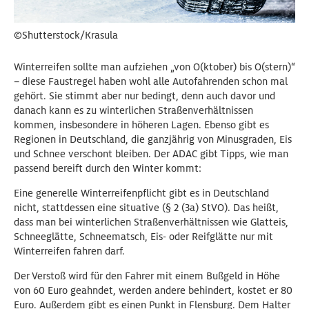
©Shutterstock/Krasula
Winterreifen sollte man aufziehen „von O(ktober) bis O(stern)“
– diese Faustregel haben wohl alle Autofahrenden schon mal
gehört. Sie stimmt aber nur bedingt, denn auch davor und
danach kann es zu winterlichen Straßenverhältnissen
kommen, insbesondere in höheren Lagen. Ebenso gibt es
Regionen in Deutschland, die ganzjährig von Minusgraden, Eis
und Schnee verschont bleiben. Der ADAC gibt Tipps, wie man
passend bereift durch den Winter kommt:
Eine generelle Winterreifenpflicht gibt es in Deutschland
nicht, stattdessen eine situative (§ 2 (3a) StVO). Das heißt,
dass man bei winterlichen Straßenverhältnissen wie Glatteis,
Schneeglätte, Schneematsch, Eis- oder Reifglätte nur mit
Winterreifen fahren darf.
Der Verstoß wird für den Fahrer mit einem Bußgeld in Höhe
von 60 Euro geahndet, werden andere behindert, kostet er 80
Euro. Außerdem gibt es einen Punkt in Flensburg. Dem Halter