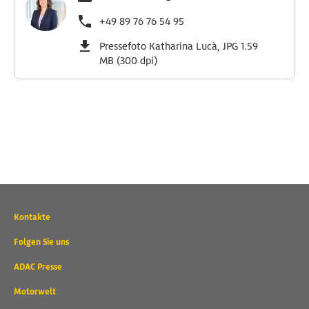
+49 89 76 76 54 95
Pressefoto Katharina Lucà, JPG 1.59
MB (300 dpi)
Wichtige
Kontakte
Kontaktadressen
und
Folgen Sie uns
weitere
ADAC Presse
Links
Motorwelt