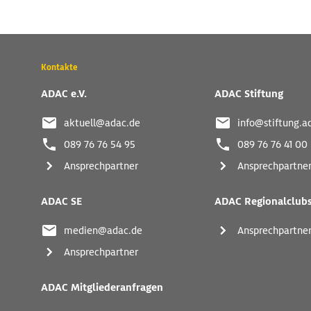
Wichtige
Kontakte
Kontaktadressen
und
ADAC e.V.
ADAC Stiftung
weitere
Links
aktuell@adac.de
info@stiftung.a
089 76 76 54 95
089 76 76 41 00
Ansprechpartner
Ansprechpartne
ADAC SE
ADAC Regionalclub
medien@adac.de
Ansprechpartne
Ansprechpartner
ADAC Mitgliederanfragen