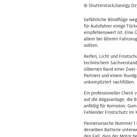
© Shutterstock/Georgy Dz
Gefährliche Blindflüge we
für Autofahrer einige Tück
empfehlenswert ist. Eine 
allem bei älteren Fahrzeu
sollten.
Reifen, Licht und Frostsch
technischem Sachverstand 
silbernen Rand einer Zwei
Partners und einem Rundga
unkompliziert nachfüllen.
Ein professioneller Check v
auf die Abgasanlage, die 
anfällig für Korrosion. Gu
Fehlender Frostschutz im 
Pannenursache Nummer 1 in 
derselben Batterie unterwe
den Fall, dass der Motor b