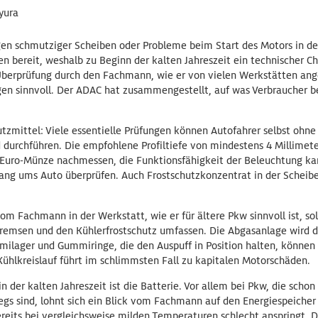
yura
gen schmutziger Scheiben oder Probleme beim Start des Motors in der
en bereit, weshalb zu Beginn der kalten Jahreszeit ein technischer C
Überprüfung durch den Fachmann, wie er von vielen Werkstätten ange
gen sinnvoll. Der ADAC hat zusammengestellt, auf was Verbraucher 
utzmittel: Viele essentielle Prüfungen können Autofahrer selbst ohn
durchführen. Die empfohlene Profiltiefe von mindestens 4 Millimete
-Euro-Münze nachmessen, die Funktionsfähigkeit der Beleuchtung ka
ng ums Auto überprüfen. Auch Frostschutzkonzentrat in der Scheibe
om Fachmann in der Werkstatt, wie er für ältere Pkw sinnvoll ist, sol
Bremsen und den Kühlerfrostschutz umfassen. Die Abgasanlage wird d
mmilager und Gummiringe, die den Auspuff in Position halten, können
Kühlkreislauf führt im schlimmsten Fall zu kapitalen Motorschäden.
der kalten Jahreszeit ist die Batterie. Vor allem bei Pkw, die schon 
gs sind, lohnt sich ein Blick vom Fachmann auf den Energiespeicher – 
ereits bei vergleichsweise milden Temperaturen schlecht anspringt. D