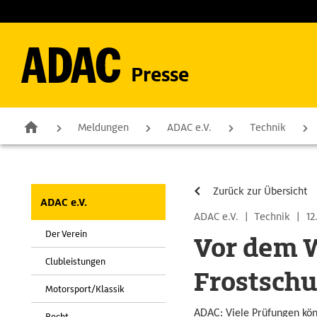
Presse
Meldungen
ADAC e.V.
Technik
Zurück zur Übersicht
ADAC e.V.
ADAC e.V.
|
Technik
|
12
Der Verein
Vor dem W
Clubleistungen
Frostschu
Motorsport/Klassik
ADAC: Viele Prüfungen kön
Recht