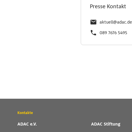
Presse Kontakt
aktuell@adac.de
089 7676 5495
Wichtige
Kontakte
Kontaktadressen
und
ADAC e.V.
ADAC Stiftung
weitere