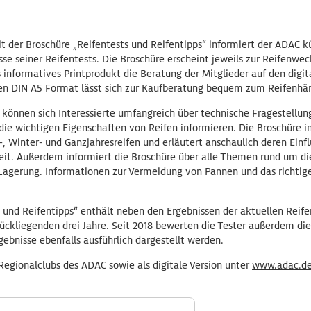
it der Broschüre „Reifentests und Reifentipps“ informiert der ADAC k
sse seiner Reifentests. Die Broschüre erscheint jeweils zur Reifenwec
 informatives Printprodukt die Beratung der Mitglieder auf den digit
hen DIN A5 Format lässt sich zur Kaufberatung bequem zum Reifenh
 können sich Interessierte umfangreich über technische Fragestellun
die wichtigen Eigenschaften von Reifen informieren. Die Broschüre i
 Winter- und Ganzjahresreifen und erläutert anschaulich deren Einf
eit. Außerdem informiert die Broschüre über alle Themen rund um d
 Lagerung. Informationen zur Vermeidung von Pannen und das richtig
 und Reifentipps“ enthält neben den Ergebnissen der aktuellen Reife
rückliegenden drei Jahre. Seit 2018 bewerten die Tester außerdem d
gebnisse ebenfalls ausführlich dargestellt werden.
 Regionalclubs des ADAC sowie als digitale Version unter
www.adac.de