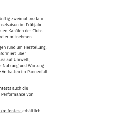
ünftig zweimal pro Jahr
hselsaison im Frühjahr
alen Kanälen des Clubs.
ändler mitnehmen.
gen rund um Herstellung,
nformiert über
luss auf Umwelt,
ie Nutzung und Wartung
e Verhalten im Pannenfall
ntests auch die
ie Performance von
/reifentest
erhältlich.