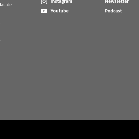
Instagram
Newsletter
dac.de
Youtube
Podcast
r
s
r