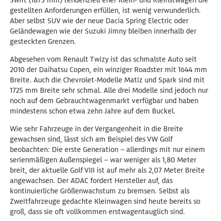
Swift (1875 mm) tendenziell eher Klein- und Kleinstwagen die
gestellten Anforderungen erfüllen, ist wenig verwunderlich.
Aber selbst SUV wie der neue Dacia Spring Electric oder
Geländewagen wie der Suzuki Jimny bleiben innerhalb der
gesteckten Grenzen.
Abgesehen vom Renault Twizy ist das schmalste Auto seit
2010 der Daihatsu Copen, ein winziger Roadster mit 1644 mm
Breite. Auch die Chevrolet-Modelle Matiz und Spark sind mit
1725 mm Breite sehr schmal. Alle drei Modelle sind jedoch nur
noch auf dem Gebrauchtwagenmarkt verfügbar und haben
mindestens schon etwa zehn Jahre auf dem Buckel.
Wie sehr Fahrzeuge in der Vergangenheit in die Breite
gewachsen sind, lässt sich am Beispiel des VW Golf
beobachten: Die erste Generation – allerdings mit nur einem
serienmäßigen Außenspiegel – war weniger als 1,80 Meter
breit, der aktuelle Golf VIII ist auf mehr als 2,07 Meter Breite
angewachsen. Der ADAC fordert Hersteller auf, das
kontinuierliche Größenwachstum zu bremsen. Selbst als
Zweitfahrzeuge gedachte Kleinwagen sind heute bereits so
groß, dass sie oft vollkommen erstwagentauglich sind.