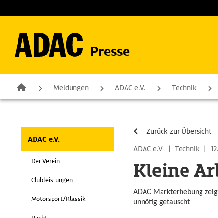
Presse
Meldungen
ADAC e.V.
Technik
Zurück zur Übersicht
ADAC e.V.
ADAC e.V.
|
Technik
|
12
Der Verein
Kleine Ar
Clubleistungen
ADAC Markterhebung zeigt
Motorsport/Klassik
unnötig getauscht
Recht