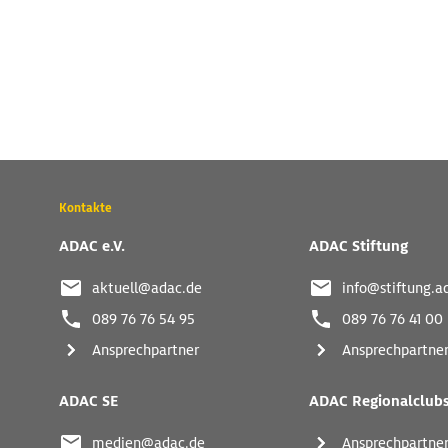
Wichtige
Kontakte
Kontaktadressen
und
ADAC e.V.
ADAC Stiftung
weitere
Links
aktuell@adac.de
info@stiftung.a
089 76 76 54 95
089 76 76 41 00
Ansprechpartner
Ansprechpartne
ADAC SE
ADAC Regionalclub
medien@adac.de
Ansprechpartne