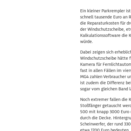
Ein kleiner Parkrempler is
schnell tausende Euro an 
die Reparaturkosten für dr
der Windschutzscheibe, et
Kalkulationssoftware die K
würde.
Dabei zeigen sich erhebli
Windschutzscheibe hätte f
Kamera für Fernlichtautom
fast in allen Fällen im vi
MG4 zahlen Verbraucher un
ist zudem die Differenz b
sogar vom gleichen Band l
Noch extremer fallen die 
Stoßfänger getauscht werde
500 mit knapp 3000 Euro 
durch die Decke. Hinterg
Scheinwerfer, der rund 330
etwa 1700 Euro bedeuten. 