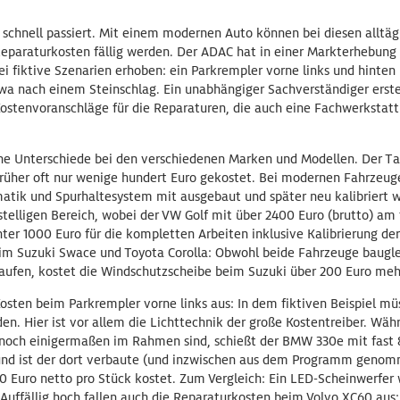
t schnell passiert. Mit einem modernen Auto können bei diesen alltäg
Reparaturkosten fällig werden. Der ADAC hat in einer Markterhebung
ei fiktive Szenarien erhoben: ein Parkrempler vorne links und hinten
wa nach einem Steinschlag. Ein unabhängiger Sachverständiger erste
ostenvoranschläge für die Reparaturen, die auch eine Fachwerkstatt 
che Unterschiede bei den verschiedenen Marken und Modellen. Der Ta
rüher oft nur wenige hundert Euro gekostet. Bei modernen Fahrzeug
atik und Spurhaltesystem mit ausgebaut und später neu kalibriert w
erstelligen Bereich, wobei der VW Golf mit über 2400 Euro (brutto) am
ter 1000 Euro für die kompletten Arbeiten inklusive Kalibrierung de
eim Suzuki Swace und Toyota Corolla: Obwohl beide Fahrzeuge baugle
aufen, kostet die Windschutzscheibe beim Suzuki über 200 Euro meh
Kosten beim Parkrempler vorne links aus: In dem fiktiven Beispiel m
n. Hier ist vor allem die Lichttechnik der große Kostentreiber. Wäh
noch einigermaßen im Rahmen sind, schießt der BMW 330e mit fast
rund ist der dort verbaute (und inzwischen aus dem Programm genom
0 Euro netto pro Stück kostet. Zum Vergleich: Ein LED-Scheinwerfer 
Auffällig hoch fallen auch die Reparaturkosten beim Volvo XC60 aus: