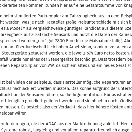
 Lackierarbeiten kommen Kunden hier auf eine Gesamtsumme von kna
ge beim simulierten Parkrempler am Fahrzeugheck aus. In dem Beisp
 werden, was je nach Hersteller große Preisunterschiede mit sich br
 Tesla Model Y als vergleichsweise günstiger Kandidat aus diesem Sze
ahrzeugheck auf zusätzliche Sensorik und nutzt die Daten der Kamera
prechend werden „nur“ gut 2800 Euro für die Maßnahme fällig. Aber
t nur am überdurchschnittlich hohen Arbeitslohn, sondern vor allem a
Steuergeräte getauscht werden, die jeweils 674 Euro netto kosten. D
nfall wurde nur eines der Steuergeräte beschädigt. Dass trotzdem b
enen Reparaturplan von VW, da sich ein altes und ein neues Gerät sc
 ist bei vielen der Beispiele, dass Hersteller mögliche Reparaturen a
schluss nachlackiert werden müssten. Das könne aufgrund der untersc
funktion der Sensoren führen, so die Argumentation. Kurios ist allerd
oft lediglich grundiert geliefert werden und sie ohnehin noch händisc
n müssen. Es besteht also der Verdacht, dass hier höhere Kosten ent
meidbar wären.
Kernforderungen, die der ADAC aus der Markterhebung ableitet: Herst
 Systeme robust, langlebig und vor allem reparaturfreundlich ausgel