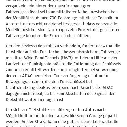
einfachen Geräten verlängern und dem Auto so beispielsweise
vorgaukeln, ein hinter der Haustür abgelegter
Fahrzeugschlüssel sei in unmittelbarer Nähe. Inzwischen hat
der Mobilitätsclub rund 700 Fahrzeuge mit dieser Technik im
Autotest untersucht und dabei festgestellt, dass nahezu alle
Modelle unsicher sind: Nur knapp zehn Prozent der getesteten
Fahrzeuge konnten die Experten nicht öffnen.
Um den Keyless-Diebstahl zu verhindern, fordert der ADAC die
Hersteller auf, die Funktechnik besser abzusichern. Fahrzeuge
mit Ultra-Wide-Band-Technik (UWB), mit deren Hilfe aus der
Laufzeit der Funksignale präzise die Entfernung des Schlüssels
zum Auto ermittelt werden kann, reagierten bei Verwendung
der vom ADAC benutzten Funkverlängerung nicht mehr.
Bewegungssensoren, die den Funkschlüssel bei
Nichtbenutzung deaktivieren, sind nach Ansicht des ADAC
dagegen nicht ideal, da bis zum Abschalten des Signals der
Diebstahl weiterhin möglich ist.
Um sich vor Diebstahl zu schützen, sollten Autos nach
Möglichkeit immer in einer abgeschlossenen Garage geparkt
werden. An der Straße kann eine gut sichtbare Lenkradkralle