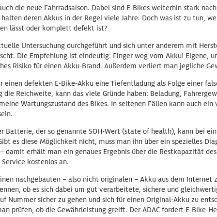
uch die neue Fahrradsaison. Dabei sind E-Bikes weiterhin stark nach
lten deren Akkus in der Regel viele Jahre. Doch was ist zu tun, w
en lässt oder komplett defekt ist?
tuelle Untersuchung durchgeführt und sich unter anderem mit Herst
scht. Die Empfehlung ist eindeutig: Finger weg vom Akku! Eigene,
hes Risiko für einen Akku-Brand. Außerdem verliert man jegliche Ge
ür einen defekten E-Bike-Akku eine Tiefentladung als Folge einer fa
g die Reichweite, kann das viele Gründe haben: Beladung, Fahrergew
emeine Wartungszustand des Bikes. In seltenen Fällen kann auch ein 
ein.
r Batterie, der so genannte SOH-Wert (state of health), kann bei ei
bt es diese Möglichkeit nicht, muss man ihn über ein spezielles Dia
 – damit erhält man ein genaues Ergebnis über die Restkapazität de
 Service kostenlos an.
, einen nachgebauten – also nicht originalen – Akku aus dem Internet
ennen, ob es sich dabei um gut verarbeitete, sichere und gleichwert
uf Nummer sicher zu gehen und sich für einen Original-Akku zu ents
an prüfen, ob die Gewährleistung greift. Der ADAC fordert E-Bike-Her