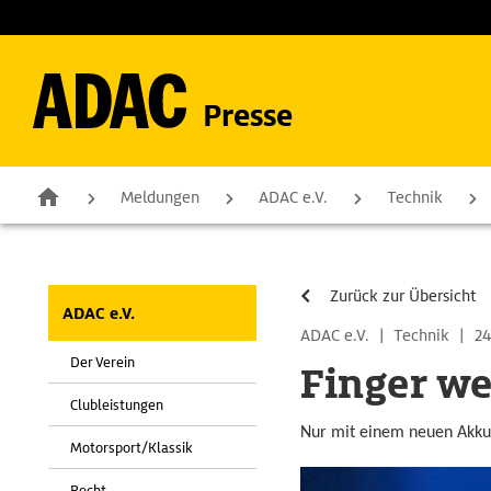
Presse
Meldungen
ADAC e.V.
Technik
Zurück zur Übersicht
ADAC e.V.
ADAC e.V.
|
Technik
|
24
Der Verein
Finger we
Clubleistungen
Nur mit einem neuen Akku 
Motorsport/Klassik
Recht