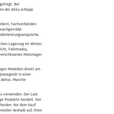
gefragt. Bei
enn der Akku schlapp
ellern, Fachverbänden
 unsachgemäße
währleistungsansprüche.
lschen Lagerung im Winter.
icht, Fahrmodus,
verschlissenes Motorlager
nigen Modellen direkt am
gnosegerät in einer
s Akkus. Manche
 zu verwenden. Der Laie
ige Produkte handelt. Der
cheiden. Vor dem Kauf
steller deshalb auf, ihren