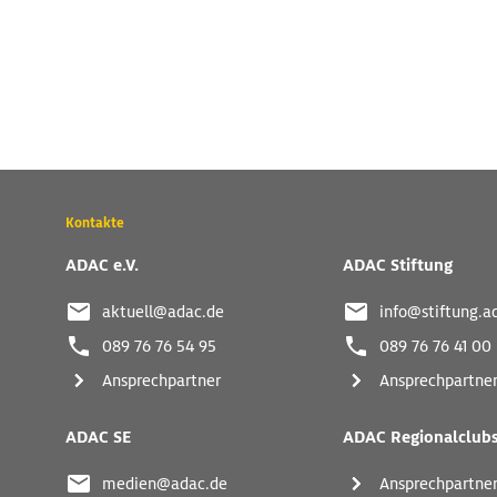
Wichtige
Kontakte
Kontaktadressen
und
ADAC e.V.
ADAC Stiftung
weitere
Links
aktuell@adac.de
info@stiftung.a
089 76 76 54 95
089 76 76 41 00
Ansprechpartner
Ansprechpartne
ADAC SE
ADAC Regionalclub
medien@adac.de
Ansprechpartne