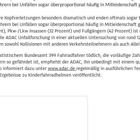
hrern bei Unfällen sogar überproportional häufig in Mitleidenschaft
re Kopfverletzungen besonders dramatisch und enden oftmals sogar t
hrern bei Unfällen sogar überproportional häufig in Mitleidenschaft 
t), Pkw-/Lkw Insassen (32 Prozent) und Fußgängern (42 Prozent) ist d
 die ADAC Unfallforschung in einer aktuellen Untersuchung von rund 1
en sowohl Kollisionen mit anderen Verkehrsteilnehmern als auch Allei
atistischem Bundesamt 399 Fahrradfahrer tödlich, die vorläufige Zahl
ern so gefährdet ist, empfiehlt der ADAC, ihn unbedingt mit einem q
b informiert dazu unter
www.adac.de
regelmäßig in ausführlichen Te
Ergebnisse zu Kinderfahrradhelmen veröffentlicht.