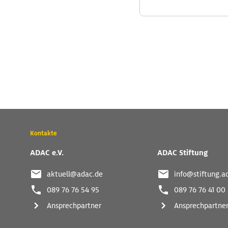
Wichtige
Kontakte
Kontaktadressen
und
ADAC e.V.
ADAC Stiftung
weitere
Links
aktuell@adac.de
info@stiftung.a
089 76 76 54 95
089 76 76 41 00
Ansprechpartner
Ansprechpartne