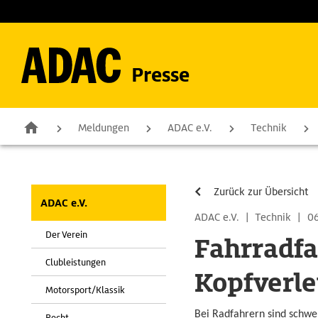
Presse
Meldungen
ADAC e.V.
Technik
Zurück zur Übersicht
ADAC e.V.
ADAC e.V.
|
Technik
|
06
Der Verein
Fahrradfa
Clubleistungen
Kopfverl
Motorsport/Klassik
Bei Radfahrern sind schwe
Recht