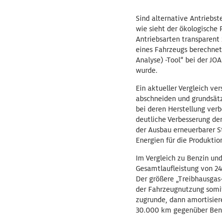
Sind alternative Antriebst
wie sieht der ökologische
Antriebsarten transparent
eines Fahrzeugs berechnet
Analyse) -Tool“ bei der J
wurde.
Ein aktueller Vergleich ve
abschneiden und grundsätz
bei deren Herstellung ve
deutliche Verbesserung de
der Ausbau erneuerbarer S
Energien für die Produktio
Im Vergleich zu Benzin un
Gesamtlaufleistung von 24
Der größere „Treibhausgas-
der Fahrzeugnutzung somi
zugrunde, dann amortisiere
30.000 km gegenüber Benz