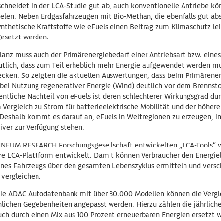
schneidet in der LCA-Studie gut ab, auch konventionelle Antriebe kö
zielen. Neben Erdgasfahrzeugen mit Bio-Methan, die ebenfalls gut a
ynthetische Kraftstoffe wie eFuels einen Beitrag zum Klimaschutz lei
esetzt werden.
anz muss auch der Primärenergiebedarf einer Antriebsart bzw. eines
utlich, dass zum Teil erheblich mehr Energie aufgewendet werden mu
cken. So zeigten die aktuellen Auswertungen, dass beim Primärener
 bei Nutzung regenerativer Energie (Wind) deutlich vor dem Brennst
entliche Nachteil von eFuels ist deren schlechterer Wirkungsgrad dur
ergleich zu Strom für batterieelektrische Mobilität und der höhere
. Deshalb kommt es darauf an, eFuels in Weltregionen zu erzeugen, 
siver zur Verfügung stehen.
ANNEUM RESEARCH Forschungsgesellschaft entwickelten „LCA-Tools“ w
ve LCA-Plattform entwickelt. Damit können Verbraucher den Energie
ines Fahrzeugs über den gesamten Lebenszyklus ermitteln und vers
 vergleichen.
die ADAC Autodatenbank mit über 30.000 Modellen können die Vergl
nlichen Gegebenheiten angepasst werden. Hierzu zählen die jährliche
uch durch einen Mix aus 100 Prozent erneuerbaren Energien ersetzt 