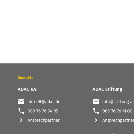
Wichtige
Kontakte
Kontaktadressen
und
ADAC e.V.
ADAC Stiftung
weitere
Links
aktuell@adac.de
info@stiftung.a
089 76 76 54 95
089 76 76 41 00
Ansprechpartner
Ansprechpartne