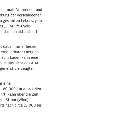
ls normale Verbrenner und
irkung der verschiedenen
den gesamten Lebenszyklus
s „LCA(Life-Cycle-
, das nun aktualisiert
tos dabei immer besser
 erneuerbarer Energien
m zum Laden kann eine
b ist aus Sicht des ADAC
egenerativ erzeugter
r eine
is 60.000 km ausspielen.
hrt, kann über die Zeit
vem Strom (Wind)
ts nach circa 25.000 bis