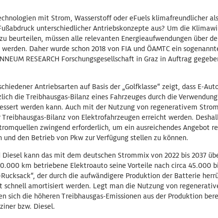
echnologien mit Strom, Wasserstoff oder eFuels klimafreundlicher a
 Fußabdruck unterschiedlicher Antriebskonzepte aus? Um die Klimaw
 zu beurteilen, müssen alle relevanten Energieaufwendungen über 
 werden. Daher wurde schon 2018 von FIA und ÖAMTC ein sogenannte
OANNEUM RESEARCH Forschungsgesellschaft in Graz in Auftrag gegeben
rschiedener Antriebsarten auf Basis der „Golfklasse“ zeigt, dass E-Au
lich die Treibhausgas-Bilanz eines Fahrzeuges durch die Verwendung
rbessert werden kann. Auch mit der Nutzung von regenerativem Stro
r Treibhausgas-Bilanz von Elektrofahrzeugen erreicht werden. Deshal
tromquellen zwingend erforderlich, um ein ausreichendes Angebot r
n und den Betrieb von Pkw zur Verfügung stellen zu können.
d Diesel kann das mit dem deutschen Strommix von 2022 bis 2037 übe
0.000 km betriebene Elektroauto seine Vorteile nach circa 45.000 b
Rucksack“, der durch die aufwändigere Produktion der Batterie herrü
t schnell amortisiert werden. Legt man die Nutzung von regenerati
n sich die höheren Treibhausgas-Emissionen aus der Produktion berei
iner bzw. Diesel.