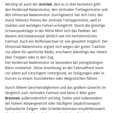
Wichtig ist auch der
Antrieb
, den es in drei Varianten gibt:
den Vorderrad-Nabenmotor, den zentralen Tretlagermotor und
den Hinterrad-Nabenmotor. Durchgesetzt hat sich trotz des
meist höheren Preises der zentrale Tretlagermotor, weil er
stabiles und wendiges Fahren ermöglicht. Durch die günstige
Schwerpunktlage in der Mitte fährt sich das Pedelec bei
diesem Antriebskonzept ähnlich wie ein herkömmliches
Fahrrad. Auch ein Reifenwechsel ist wie gewohnt möglich. Der
Hinterrad-Nabenmotor eignet sich wegen der guten Traktion
vor allem für sportliche Räder, erschwert allerdings das Heben
über Treppen oder in den Zug.
Der Vorderrad-Nabenmotor ist besonders bei preisgünstigen
Bikes verbreitet. Diese Anordnung an der Fahrradfront kann
vor allem auf rutschigem Untergrund, an Steigungen oder in
Kurven zu einem Durchdrehen oder Wegrutschen führen.
Durch höhere Geschwindigkeiten und das größere Gewicht im
Vergleich zum normalen Fahrrad sind beim E-Bike gute
Bremsen
außerordentlich wichtig. Daher sind insbesondere
bei hohem Körpergewicht oder häufigem Gepäcktransport
hydraulische Felgen- oder Scheibenbremsen empfehlenswert.