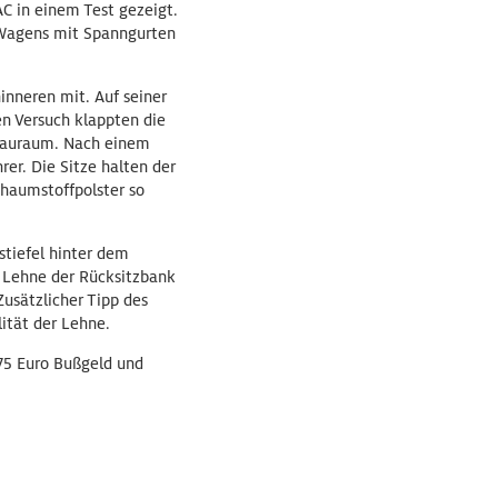
C in einem Test gezeigt.
 Wagens mit Spanngurten
inneren mit. Auf seiner
en Versuch klappten die
Stauraum. Nach einem
rer. Die Sitze halten der
chaumstoffpolster so
stiefel hinter dem
e Lehne der Rücksitzbank
Zusätzlicher Tipp des
lität der Lehne.
 75 Euro Bußgeld und