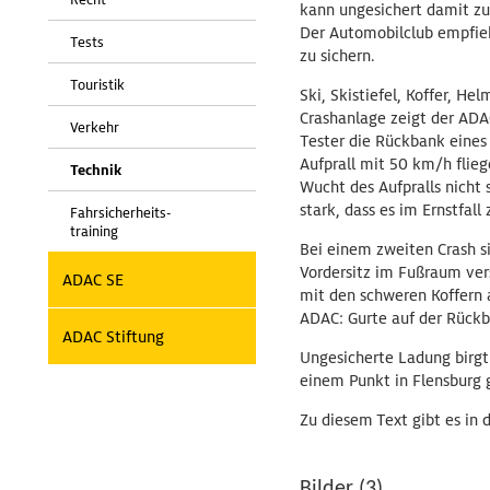
kann ungesichert damit zu
Der Automobilclub empfie
Tests
zu sichern.
Touristik
Ski, Skistiefel, Koffer, H
Crashanlage zeigt der ADA
Verkehr
Tester die Rückbank eines
Aufprall mit 50 km/h flieg
Technik
Wucht des Aufpralls nicht
stark, dass es im Ernstfa
Fahrsicherheits-
training
Bei einem zweiten Crash si
Vordersitz im Fußraum vers
ADAC SE
mit den schweren Koffern a
ADAC: Gurte auf der Rückba
ADAC Stiftung
Ungesicherte Ladung birgt 
einem Punkt in Flensburg 
Zu diesem Text gibt es in 
Bilder (3)