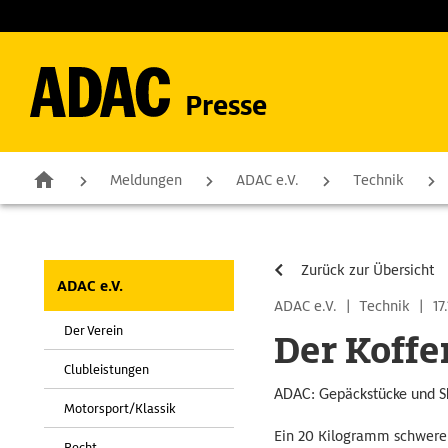
Presse
Meldungen
ADAC e.V.
Technik
Zurück zur Übersicht
ADAC e.V.
ADAC e.V.
|
Technik
|
17.
Der Verein
Der Koffe
Clubleistungen
ADAC: Gepäckstücke und Sk
Motorsport/Klassik
Ein 20 Kilogramm schwerer
Recht