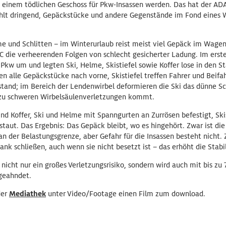
 einem tödlichen Geschoss für Pkw-Insassen werden. Das hat der ADA
hlt dringend, Gepäckstücke und andere Gegenstände im Fond eines
elme und Schlitten – im Winterurlaub reist meist viel Gepäck im Wagen
C die verheerenden Folgen von schlecht gesicherter Ladung. Im erst
 Pkw um und legten Ski, Helme, Skistiefel sowie Koffer lose in den 
en alle Gepäckstücke nach vorne, Skistiefel treffen Fahrer und Beifah
 stand; im Bereich der Lendenwirbel deformieren die Ski das dünne S
ll zu schweren Wirbelsäulenverletzungen kommt.
nd Koffer, Ski und Helme mit Spanngurten an Zurrösen befestigt, Ski
taut. Das Ergebnis: Das Gepäck bleibt, wo es hingehört. Zwar ist di
n der Belastungsgrenze, aber Gefahr für die Insassen besteht nicht. 
nk schließen, auch wenn sie nicht besetzt ist – das erhöht die Stabi
nicht nur ein großes Verletzungsrisiko, sondern wird auch mit bis zu
geahndet.
der
Mediathek
unter Video/Footage einen Film zum download.