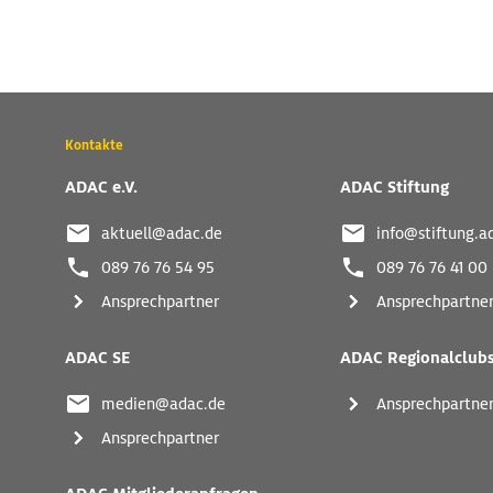
Wichtige
Kontakte
Kontaktadressen
und
ADAC e.V.
ADAC Stiftung
weitere
Links
aktuell@adac.de
info@stiftung.a
089 76 76 54 95
089 76 76 41 00
Ansprechpartner
Ansprechpartne
ADAC SE
ADAC Regionalclub
medien@adac.de
Ansprechpartne
Ansprechpartner