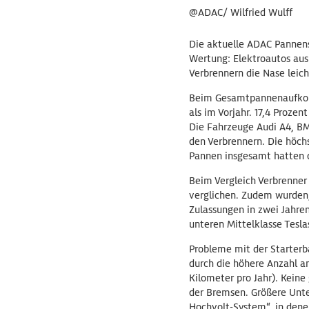
@ADAC/ Wilfried Wulff
Die aktuelle ADAC Pannenst
Wertung: Elektroautos aus 
Verbrennern die Nase leich
Beim Gesamtpannenaufkomm
als im Vorjahr. 17,4 Proze
Die Fahrzeuge Audi A4, BMW
den Verbrennern. Die höchs
Pannen insgesamt hatten d
Beim Vergleich Verbrenner
verglichen. Zudem wurden,
Zulassungen in zwei Jahre
unteren Mittelklasse Tesla
Probleme mit der Starterb
durch die höhere Anzahl a
Kilometer pro Jahr). Keine
der Bremsen. Größere Unt
Hochvolt-System“, in denen