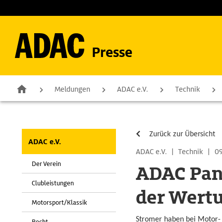
Presse
Meldungen
ADAC e.V.
Technik
Zurück zur Übersicht
ADAC e.V.
ADAC e.V.
|
Technik
|
09
Der Verein
ADAC Pann
Clubleistungen
der Wert
Motorsport/Klassik
Stromer haben bei Motor- 
Recht