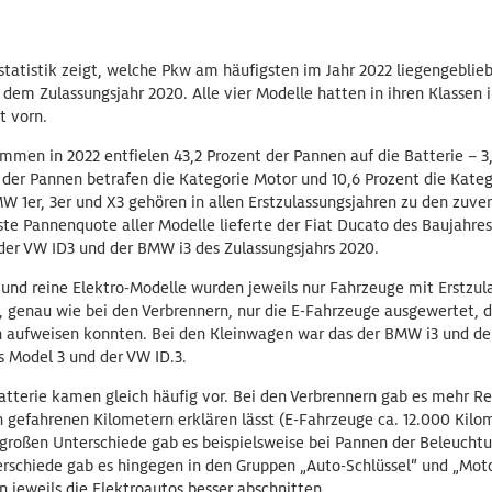
atistik zeigt, welche Pkw am häufigsten im Jahr 2022 liegengebliebe
dem Zulassungsjahr 2020. Alle vier Modelle hatten in ihren Klassen 
t vorn.
en in 2022 entfielen 43,2 Prozent der Pannen auf die Batterie – 3
nt der Pannen betrafen die Kategorie Motor und 10,6 Prozent die Kateg
 1er, 3er und X3 gehören in allen Erstzulassungsjahren zu den zuver
te Pannenquote aller Modelle lieferte der Fiat Ducato des Baujahres
er VW ID3 und der BMW i3 des Zulassungsjahrs 2020.
 und reine Elektro-Modelle wurden jeweils nur Fahrzeuge mit Erstzul
 genau wie bei den Verbrennern, nur die E-Fahrzeuge ausgewertet, 
n aufweisen konnten. Bei den Kleinwagen war das der BMW i3 und der
s Model 3 und der VW ID.3.
atterie kamen gleich häufig vor. Bei den Verbrennern gab es mehr Re
n gefahrenen Kilometern erklären lässt (E-Fahrzeuge ca. 12.000 Kilo
 großen Unterschiede gab es beispielsweise bei Pannen der Beleuchtu
erschiede gab es hingegen in den Gruppen „Auto-Schlüssel“ und „M
 jeweils die Elektroautos besser abschnitten.