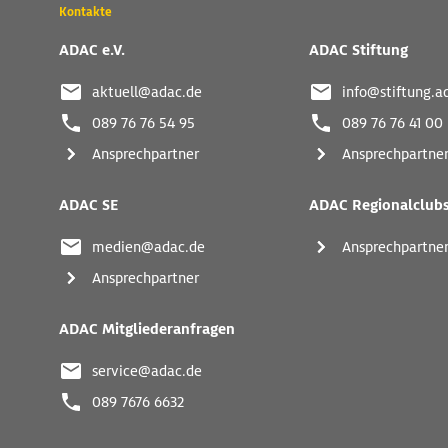
Wichtige
Kontakte
Kontaktadressen
und
ADAC e.V.
ADAC Stiftung
weitere
Links
aktuell@adac.de
info@stiftung.a
089 76 76 54 95
089 76 76 41 00
Ansprechpartner
Ansprechpartne
ADAC SE
ADAC Regionalclub
medien@adac.de
Ansprechpartne
Ansprechpartner
ADAC Mitgliederanfragen
service@adac.de
089 7676 6632