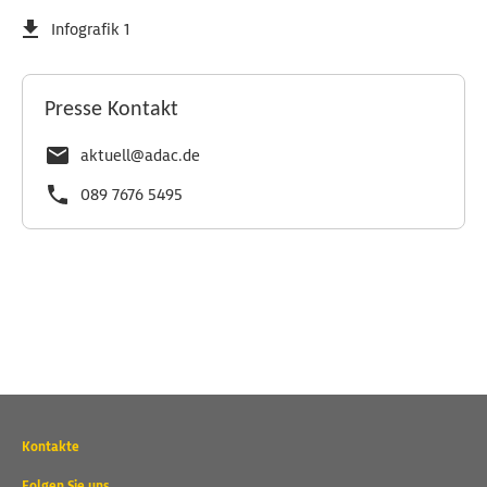
Infografik 1
Presse Kontakt
aktuell@adac.de
089 7676 5495
Wichtige
Kontakte
Kontaktadressen
und
Folgen Sie uns