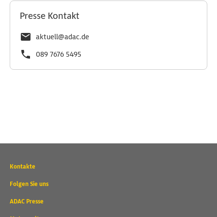
Presse Kontakt
aktuell@adac.de
089 7676 5495
Wichtige
Kontakte
Kontaktadressen
und
Folgen Sie uns
weitere
ADAC Presse
Links