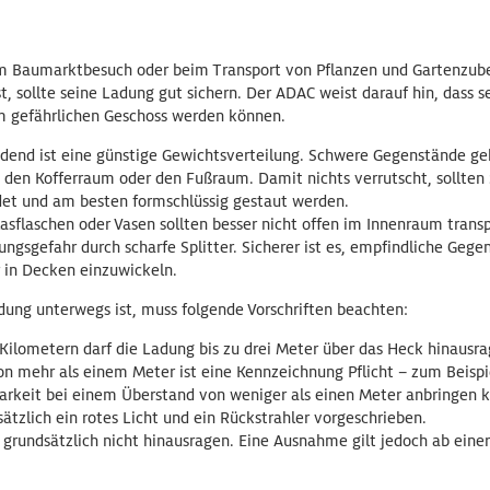
Baumarktbesuch oder beim Transport von Pflanzen und Gartenzube
, sollte seine Ladung gut sichern. Der ADAC weist darauf hin, dass s
m gefährlichen Geschoss werden können.
eidend ist eine günstige Gewichtsverteilung. Schwere Gegenstände g
 den Kofferraum oder den Fußraum. Damit nichts verrutscht, sollten
et und am besten formschlüssig gestaut werden.
asflaschen oder Vasen sollten besser nicht offen im Innenraum transp
ungsgefahr durch scharfe Splitter. Sicherer ist es, empfindliche Gege
 in Decken einzuwickeln.
ung unterwegs ist, muss folgende Vorschriften beachten:
 Kilometern darf die Ladung bis zu drei Meter über das Heck hinausr
n mehr als einem Meter ist eine Kennzeichnung Pflicht – zum Beispie
barkeit bei einem Überstand von weniger als einen Meter anbringen k
sätzlich ein rotes Licht und ein Rückstrahler vorgeschrieben.
grundsätzlich nicht hinausragen. Eine Ausnahme gilt jedoch ab einer
.