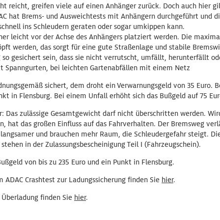
t reicht, greifen viele auf einen Anhänger zurück. Doch auch hier gi
AC hat Brems- und Ausweichtests mit Anhängern durchgeführt und die
schnell ins Schleudern geraten oder sogar umkippen kann.
er leicht vor der Achse des Anhängers platziert werden. Die maximal
öpft werden, das sorgt für eine gute Straßenlage und stabile Bremsw
o gesichert sein, dass sie nicht verrutscht, umfällt, herunterfällt 
t Spanngurten, bei leichten Gartenabfällen mit einem Netz
dnungsgemäß sichert, dem droht ein Verwarnungsgeld von 35 Euro. B
kt in Flensburg. Bei einem Unfall erhöht sich das Bußgeld auf 75 Eu
: Das zulässige Gesamtgewicht darf nicht überschritten werden. Wird
, hat das großen Einfluss auf das Fahrverhalten. Der Bremsweg verlä
angsamer und brauchen mehr Raum, die Schleudergefahr steigt. D
stehen in der Zulassungsbescheinigung Teil I (Fahrzeugschein).
ußgeld von bis zu 235 Euro und ein Punkt in Flensburg.
m ADAC Crashtest zur Ladungssicherung finden Sie
hier
.
 Überladung finden Sie
hier
.