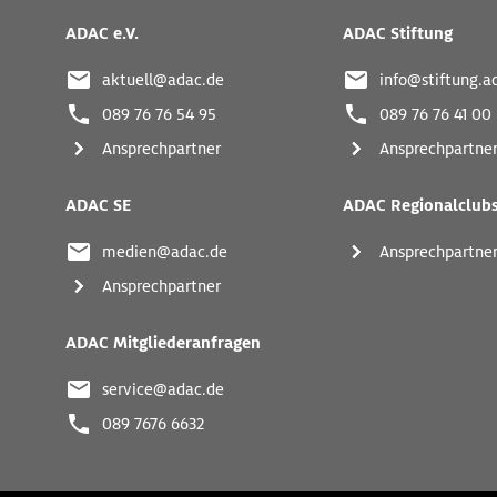
Kontaktadressen
und
ADAC e.V.
ADAC Stiftung
weitere
Links
aktuell@adac.de
info@stiftung.a
089 76 76 54 95
089 76 76 41 00
Ansprechpartner
Ansprechpartne
ADAC SE
ADAC Regionalclub
medien@adac.de
Ansprechpartne
Ansprechpartner
ADAC Mitgliederanfragen
service@adac.de
089 7676 6632