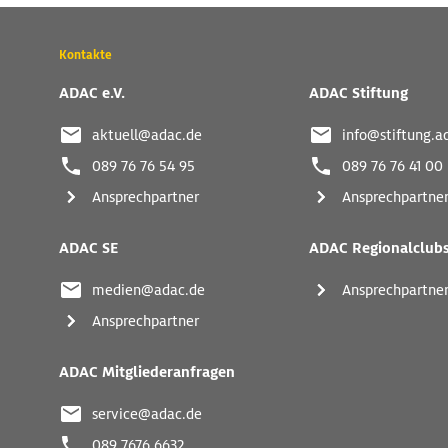
Wichtige
Kontakte
Kontaktadressen
und
ADAC e.V.
ADAC Stiftung
weitere
Links
aktuell@adac.de
info@stiftung.a
089 76 76 54 95
089 76 76 41 00
Ansprechpartner
Ansprechpartne
ADAC SE
ADAC Regionalclub
medien@adac.de
Ansprechpartne
Ansprechpartner
ADAC Mitgliederanfragen
service@adac.de
089 7676 6632