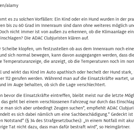
sen/alamy
t es zu solchen Vorfällen: Ein Kind oder ein Hund wurden in der pra
en bis zu 60 Grad im Innenraum sind dann ohne weiteres möglich un
Doch nicht immer ist von außen zu erkennen, ob die Klimaanlage ein
inschlagen? Die ADAC Clubjuristen klären auf.
r Scheibe klopfen, um festzustellen ob aus dem Innenraum noch eine
 und sich normal bewegen, kann davon ausgegangen werden, dass die 
e Temperaturanzeige, die anzeigt, ob die Temperaturen noch im nor
ll und wirkt das Kind im Auto apathisch oder hechelt der Hund stark, s
ter 112 gerufen werden. Während man auf die Einsatzkräfte wartet, u
nd im Auge behalten, ob sich die Lage verschlechtert.
on bevor die Einsatzkräfte eintreffen, bleibt meist nur die letzte Mö
 das geht bei einem verschlossenen Fahrzeug nur durch das Einschla
lte man sich aber unbedingt Zeugen suchen“, empfiehlt ADAC Clubjuri
andelt es sich dabei nämlich um eine Sachbeschädigung.“ Gedeckt is
n Notstand“ (§ 34 des Strafgesetzbuches): „In einem Notfall mit aku
rige Tat nicht dazu, dass man dafür bestraft wird“, so Heimgärtner.