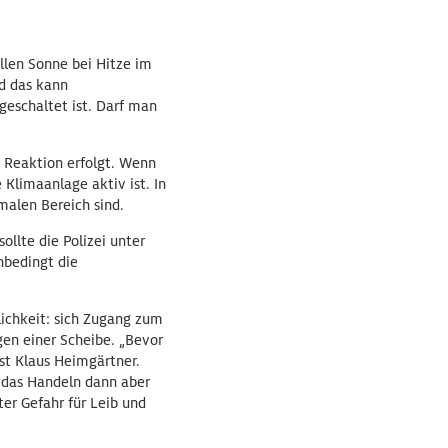
llen Sonne bei Hitze im
d das kann
geschaltet ist. Darf man
 Reaktion erfolgt. Wenn
Klimaanlage aktiv ist. In
malen Bereich sind.
ollte die Polizei unter
nbedingt die
glichkeit: sich Zugang zum
gen einer Scheibe. „Bevor
st Klaus Heimgärtner.
t das Handeln dann aber
ter Gefahr für Leib und