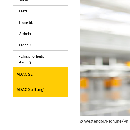
Tests
Touristik
Verkehr
Technik
Fahrsicherheits-
training
ADAC SE
ADAC Stiftung
© Westend61/F1online/Ph