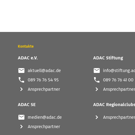
Wichtige
Kontakte
Kontaktadressen
und
ADAC e.V.
ADAC Stiftung
weitere
Links
aktuell@adac.de
info@stiftung.a
089 76 76 54 95
089 76 76 41 00
Ansprechpartner
Ansprechpartne
ADAC SE
ADAC Regionalclub
medien@adac.de
Ansprechpartne
Ansprechpartner