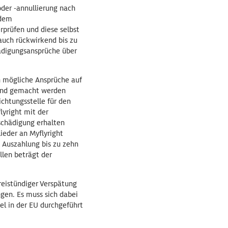
oder -annullierung nach
 dem
prüfen und diese selbst
auch rückwirkend bis zu
hädigungsansprüche über
n mögliche Ansprüche auf
tend gemacht werden
chtungsstelle für den
lyright mit der
schädigung erhalten
ieder an Myflyright
e Auszahlung bis zu zehn
llen beträgt der
reistündiger Verspätung
gen. Es muss sich dabei
el in der EU durchgeführt