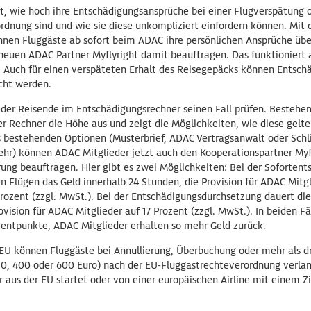
ht, wie hoch ihre Entschädigungsansprüche bei einer Flugverspätung 
rdnung sind und wie sie diese unkompliziert einfordern können. Mit
nen Fluggäste ab sofort beim ADAC ihre persönlichen Ansprüche über
euen ADAC Partner Myflyright damit beauftragen. Das funktioniert 
. Auch für einen verspäteten Erhalt des Reisegepäcks können Entsc
cht werden.
eder Reisende im Entschädigungsrechner seinen Fall prüfen. Bestehe
er Rechner die Höhe aus und zeigt die Möglichkeiten, wie diese gel
 bestehenden Optionen (Musterbrief, ADAC Vertragsanwalt oder Schli
ehr) können ADAC Mitglieder jetzt auch den Kooperationspartner Myf
ung beauftragen. Hier gibt es zwei Möglichkeiten: Bei der Sofortent
 Flügen das Geld innerhalb 24 Stunden, die Provision für ADAC Mitgl
Prozent (zzgl. MwSt.). Bei der Entschädigungsdurchsetzung dauert di
ovision für ADAC Mitglieder auf 17 Prozent (zzgl. MwSt.). In beiden Fä
ozentpunkte, ADAC Mitglieder erhalten so mehr Geld zurück.
e EU können Fluggäste bei Annullierung, Überbuchung oder mehr als d
50, 400 oder 600 Euro) nach der EU-Fluggastrechteverordnung verlan
 aus der EU startet oder von einer europäischen Airline mit einem Zi