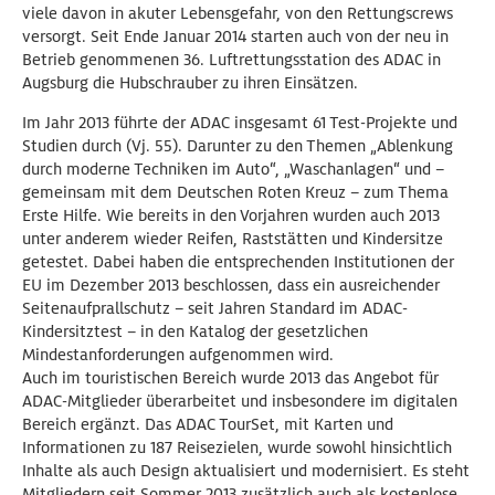
viele davon in akuter Lebensgefahr, von den Rettungscrews
versorgt. Seit Ende Januar 2014 starten auch von der neu in
Betrieb genommenen 36. Luftrettungsstation des ADAC in
Augsburg die Hubschrauber zu ihren Einsätzen.
Im Jahr 2013 führte der ADAC insgesamt 61 Test-Projekte und
Studien durch (Vj. 55). Darunter zu den Themen „Ablenkung
durch moderne Techniken im Auto“, „Waschanlagen“ und –
gemeinsam mit dem Deutschen Roten Kreuz – zum Thema
Erste Hilfe. Wie bereits in den Vorjahren wurden auch 2013
unter anderem wieder Reifen, Raststätten und Kindersitze
getestet. Dabei haben die entsprechenden Institutionen der
EU im Dezember 2013 beschlossen, dass ein ausreichender
Seitenaufprallschutz – seit Jahren Standard im ADAC-
Kindersitztest – in den Katalog der gesetzlichen
Mindestanforderungen aufgenommen wird.
Auch im touristischen Bereich wurde 2013 das Angebot für
ADAC-Mitglieder überarbeitet und insbesondere im digitalen
Bereich ergänzt. Das ADAC TourSet, mit Karten und
Informationen zu 187 Reisezielen, wurde sowohl hinsichtlich
Inhalte als auch Design aktualisiert und modernisiert. Es steht
Mitgliedern seit Sommer 2013 zusätzlich auch als kostenlose