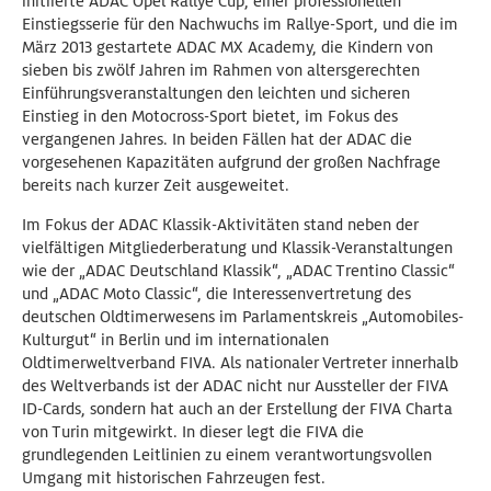
initiierte ADAC Opel Rallye Cup, einer professionellen
Einstiegsserie für den Nachwuchs im Rallye-Sport, und die im
März 2013 gestartete ADAC MX Academy, die Kindern von
sieben bis zwölf Jahren im Rahmen von altersgerechten
Einführungsveranstaltungen den leichten und sicheren
Einstieg in den Motocross-Sport bietet, im Fokus des
vergangenen Jahres. In beiden Fällen hat der ADAC die
vorgesehenen Kapazitäten aufgrund der großen Nachfrage
bereits nach kurzer Zeit ausgeweitet.
Im Fokus der ADAC Klassik-Aktivitäten stand neben der
vielfältigen Mitgliederberatung und Klassik-Veranstaltungen
wie der „ADAC Deutschland Klassik“, „ADAC Trentino Classic“
und „ADAC Moto Classic“, die Interessenvertretung des
deutschen Oldtimerwesens im Parlamentskreis „Automobiles-
Kulturgut“ in Berlin und im internationalen
Oldtimerweltverband FIVA. Als nationaler Vertreter innerhalb
des Weltverbands ist der ADAC nicht nur Aussteller der FIVA
ID-Cards, sondern hat auch an der Erstellung der FIVA Charta
von Turin mitgewirkt. In dieser legt die FIVA die
grundlegenden Leitlinien zu einem verantwortungsvollen
Umgang mit historischen Fahrzeugen fest.