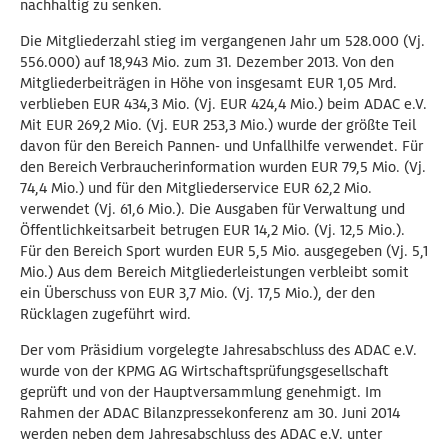
nachhaltig zu senken.
Die Mitgliederzahl stieg im vergangenen Jahr um 528.000 (Vj.
556.000) auf 18,943 Mio. zum 31. Dezember 2013. Von den
Mitgliederbeiträgen in Höhe von insgesamt EUR 1,05 Mrd.
verblieben EUR 434,3 Mio. (Vj. EUR 424,4 Mio.) beim ADAC e.V.
Mit EUR 269,2 Mio. (Vj. EUR 253,3 Mio.) wurde der größte Teil
davon für den Bereich Pannen- und Unfallhilfe verwendet. Für
den Bereich Verbraucherinformation wurden EUR 79,5 Mio. (Vj.
74,4 Mio.) und für den Mitgliederservice EUR 62,2 Mio.
verwendet (Vj. 61,6 Mio.). Die Ausgaben für Verwaltung und
Öffentlichkeitsarbeit betrugen EUR 14,2 Mio. (Vj. 12,5 Mio.).
Für den Bereich Sport wurden EUR 5,5 Mio. ausgegeben (Vj. 5,1
Mio.) Aus dem Bereich Mitgliederleistungen verbleibt somit
ein Überschuss von EUR 3,7 Mio. (Vj. 17,5 Mio.), der den
Rücklagen zugeführt wird.
Der vom Präsidium vorgelegte Jahresabschluss des ADAC e.V.
wurde von der KPMG AG Wirtschaftsprüfungsgesellschaft
geprüft und von der Hauptversammlung genehmigt. Im
Rahmen der ADAC Bilanzpressekonferenz am 30. Juni 2014
werden neben dem Jahresabschluss des ADAC e.V. unter