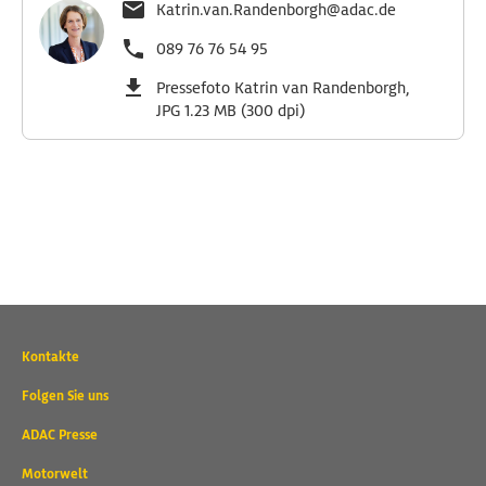
Katrin.van.Randenborgh@adac.de
089 76 76 54 95
Pressefoto Katrin van Randenborgh,
JPG 1.23 MB (300 dpi)
Wichtige
Kontakte
Kontaktadressen
und
Folgen Sie uns
weitere
ADAC Presse
Links
Motorwelt