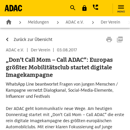
MENÜ
Meldungen
ADAC e.V.
Der Verein
Zurück zur Übersicht
ADAC e.V.
|
Der Verein
|
03.08.2017
„Don’t Call Mom – Call ADAC”: Europas
größter Mobilitätsclub startet digitale
Imagekampagne
WhatsApp Line beantwortet Fragen von jungen Menschen /
Kampagne vernetzt Dialogkanal, Social-Media-Elemente,
Influencer und Festivals
Der ADAC geht kommunikativ neue Wege. Am heutigen
Donnerstag startet mit „Don’t Call Mom – Call ADAC“ die erste
rein digitale Imagekampagne des größten europäischen
Automobilclubs. Mit einer klaren Fokussierung auf junge