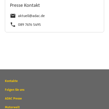
Presse Kontakt
aktuell@adac.de
089 7676 5495
Wichtige
Kontakte
Kontaktadressen
und
Folgen Sie uns
weitere
ADAC Presse
Links
Motorwelt