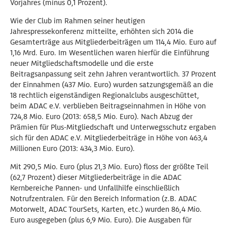
Vorjahres (minus 0,1 Prozent).
Wie der Club im Rahmen seiner heutigen
Jahrespressekonferenz mitteilte, erhöhten sich 2014 die
Gesamterträge aus Mitgliederbeiträgen um 114,4 Mio. Euro auf
1,16 Mrd. Euro. Im Wesentlichen waren hierfür die Einführung
neuer Mitgliedschaftsmodelle und die erste
Beitragsanpassung seit zehn Jahren verantwortlich. 37 Prozent
der Einnahmen (437 Mio. Euro) wurden satzungsgemäß an die
18 rechtlich eigenständigen Regionalclubs ausgeschüttet,
beim ADAC e.V. verblieben Beitragseinnahmen in Höhe von
724,8 Mio. Euro (2013: 658,5 Mio. Euro). Nach Abzug der
Prämien für Plus-Mitgliedschaft und Unterwegsschutz ergaben
sich für den ADAC e.V. Mitgliederbeiträge in Höhe von 463,4
Millionen Euro (2013: 434,3 Mio. Euro).
Mit 290,5 Mio. Euro (plus 21,3 Mio. Euro) floss der größte Teil
(62,7 Prozent) dieser Mitgliederbeiträge in die ADAC
Kernbereiche Pannen- und Unfallhilfe einschließlich
Notrufzentralen. Für den Bereich Information (z.B. ADAC
Motorwelt, ADAC TourSets, Karten, etc.) wurden 86,4 Mio.
Euro ausgegeben (plus 6,9 Mio. Euro). Die Ausgaben für