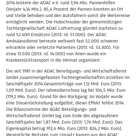
2014 leistete der ADAC e.V. rund 3,94 Mio. Pannenhilfen
(Vorjahr 4,14 Mio.). 85,4 Prozent der Pannen konnten an Ort
und Stelle behoben und den Autofahrern somit die Weiterreise
ermöglicht werden. Die Hubschrauber der gemeinnützigen
Tochtergesellschaft ADAC Luftrettung gGmbH starteten zu
rund 52.600 Einsätzen (2013: rd. 51.000). Der ADAC
Ambulanzdienst betreute weltweit fast 52.000 schwerer
erkrankte oder verletzte Patienten (2013: rd. 53.300). Für
etwa 13.500 (2013: rd. 14.000) von ihnen wurde ein
Krankenrücktransport in die Heimat organisiert.
Die seit 1981 in der ADAC Beteiligungs- und Wirtschaftsdienst
GmbH zusammengefassten Tochtergesellschaften erzielten im
Geschäftsjahr 2014 Gesamterträge von 1,12 Mrd. Euro (2013:
1,09 Mrd. Euro). Der Jahresüberschuss lag bei 104,5 Mio. Euro
(119,2 Mio. Euro). Grund für den Rückgang: Im Vorjahr wurde
eine Steuerrückstellung aufgelöst; dieser Effekt fehlte 2014.
Die Bilanzsumme der ADAC Beteiligungs- und
Wirtschaftsdienst GmbH lag zum Ende des abgelaufenen
Geschäftsjahrs bei 1,87 Mrd. Euro (2013: 1,76 Mrd. Euro). Das
Eigenkapital betrug 912,6 Mio. Euro (2013: 824,2 Mio. Euro).
Wesentliche Beiträge zum Umsatz kamen aus den ADAC