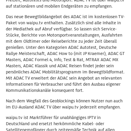
Freizeit, Autotests und Motorsport. ADAC TV ist über Waipu.tv
auf stationären und mobilen Endgeräten zu empfangen.
Das neue Bewegtbildangebot des ADAC ist im kostenlosen TV-
Paket von waipu.tv enthalten. Zusätzlich sind alle Inhalte in
der Mediathek auf Abruf verfügbar. So lassen sich Service-
Stücke, Berichte von Motorsportveranstaltungen, Ausfahrten
mit dem Oldtimer oder Reiseberichte zu jeder Zeit überall
genießen. Unter den Kategorien ADAC Autotest, Deutsche
Rallye Meisterschaft, ADAC How to (mit JP Kraemer), ADAC GT
Masters, ADAC Formel 4, Info, Test & Rat, MTRAX ADAC MX
Masters, ADAC Klassik und ADAC Reisen findet jeder sein
persönliches ADAC Mobilitätsprogramm im Bewegtbildformat.
Mit ADAC TV erweitert der ADAC sein Angebot an relevanten
Informationen für Verbraucher und führt den Ausbau eigener
Kommunikationskanäle konsequent fort.
Nach dem Wegfall des Geoblockings können Nutzer nun auch
im EU-Ausland ADAC TV über waipu.tv jederzeit empfangen.
waipu.tv ist Marktführer für unabhängiges IPTV in
Deutschland und ersetzt herkömmliche Kabel- oder
Satellitenempfänger durch zeitgemäße Technik auf allen