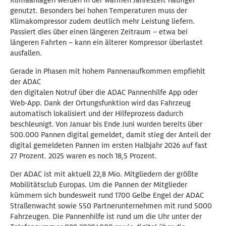
Klimaanlagen werden in der warmen Jahreszeit häufiger
genutzt. Besonders bei hohen Temperaturen muss der
Klimakompressor zudem deutlich mehr Leistung liefern.
Passiert dies über einen längeren Zeitraum – etwa bei
längeren Fahrten – kann ein älterer Kompressor überlastet
ausfallen.
Gerade in Phasen mit hohem Pannenaufkommen empfiehlt
der ADAC
den digitalen Notruf über die ADAC Pannenhilfe App oder
Web-App. Dank der Ortungsfunktion wird das Fahrzeug
automatisch lokalisiert und der Hilfeprozess dadurch
beschleunigt. Von Januar bis Ende Juni wurden bereits über
500.000 Pannen digital gemeldet, damit stieg der Anteil der
digital gemeldeten Pannen im ersten Halbjahr 2026 auf fast
27 Prozent. 2025 waren es noch 18,5 Prozent.
Der ADAC ist mit aktuell 22,8 Mio. Mitgliedern der größte
Mobilitätsclub Europas. Um die Pannen der Mitglieder
kümmern sich bundesweit rund 1700 Gelbe Engel der ADAC
Straßenwacht sowie 550 Partnerunternehmen mit rund 5000
Fahrzeugen. Die Pannenhilfe ist rund um die Uhr unter der