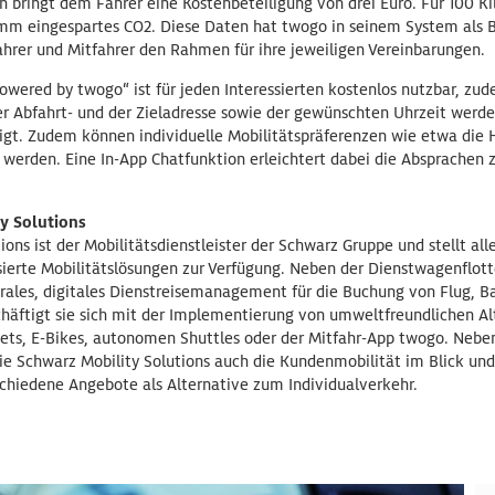
 bringt dem Fahrer eine Kostenbeteiligung von drei Euro. Für 100 Ki
amm eingespartes CO2. Diese Daten hat twogo in seinem System als
 Fahrer und Mitfahrer den Rahmen für ihre jeweiligen Vereinbarungen.
wered by twogo“ ist für jeden Interessierten kostenlos nutzbar, zude
r Abfahrt- und der Zieladresse sowie der gewünschten Uhrzeit werd
t. Zudem können individuelle Mobilitätspräferenzen wie etwa die H
 werden. Eine In-App Chatfunktion erleichtert dabei die Absprachen 
y Solutions
ions ist der Mobilitätsdienstleister der Schwarz Gruppe und stellt a
sierte Mobilitätslösungen zur Verfügung. Neben der Dienstwagenflott
ntrales, digitales Dienstreisemanagement für die Buchung von Flug, 
chäftigt sie sich mit der Implementierung von umweltfreundlichen Al
kets, E-Bikes, autonomen Shuttles oder der Mitfahr-App twogo. Nebe
ie Schwarz Mobility Solutions auch die Kundenmobilität im Blick und 
schiedene Angebote als Alternative zum Individualverkehr.