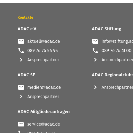
Wichtige
Kontakte
Kontaktadressen
und
ADAC e.V.
ADAC Stiftung
weitere
Links
aktuell@adac.de
info@stiftung.a
089 76 76 54 95
089 76 76 41 00
Ansprechpartner
Ansprechpartne
ADAC SE
ADAC Regionalclub
medien@adac.de
Ansprechpartne
Ansprechpartner
ADAC Mitgliederanfragen
service@adac.de