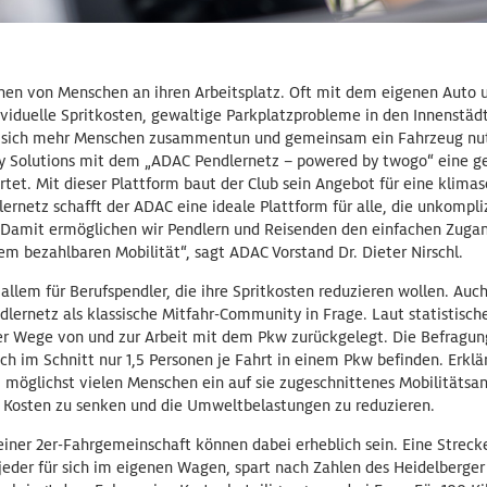
onen von Menschen an ihren Arbeitsplatz. Oft mit dem eigenen Auto u
ividuelle Spritkosten, gewaltige Parkplatzprobleme in den Innenstäd
 sich mehr Menschen zusammentun und gemeinsam ein Fahrzeug nut
y Solutions mit dem „ADAC Pendlernetz – powered by twogo“ eine 
tet. Mit dieser Plattform baut der Club sein Angebot für eine klima
ernetz schafft der ADAC eine ideale Plattform für alle, die unkompl
h. Damit ermöglichen wir Pendlern und Reisenden den einfachen Zugan
em bezahlbaren Mobilität“, sagt ADAC Vorstand Dr. Dieter Nirschl.
 allem für Berufspendler, die ihre Spritkosten reduzieren wollen. Auc
lernetz als klassische Mitfahr-Community in Frage. Laut statistis
er Wege von und zur Arbeit mit dem Pkw zurückgelegt. Die Befragung
ich im Schnitt nur 1,5 Personen je Fahrt in einem Pkw befinden. Erklär
s, möglichst vielen Menschen ein auf sie zugeschnittenes Mobilität
, Kosten zu senken und die Umweltbelastungen zu reduzieren.
einer 2er-Fahrgemeinschaft können dabei erheblich sein. Eine Streck
jeder für sich im eigenen Wagen, spart nach Zahlen des Heidelberger I